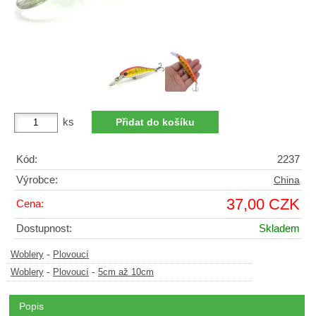
ks
Kód:
2237
Výrobce:
China
37,00 CZK
Cena:
Dostupnost:
Skladem
-
Woblery
Plovoucí
-
-
Woblery
Plovoucí
5cm až 10cm
Popis