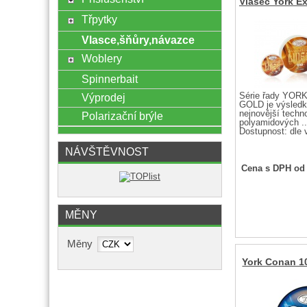
Vlasec York E
Třpytky
Vlasce,šňůry,návazce
Woblery
Spinnerbait
Série řady YO
Výprodej
GOLD je výsledk
nejnovější techn
Polarizační brýle
polyamidových ..
Dostupnost:
dle 
NÁVŠTĚVNOST
Cena s DPH od
MĚNY
Měny
York Conan 1