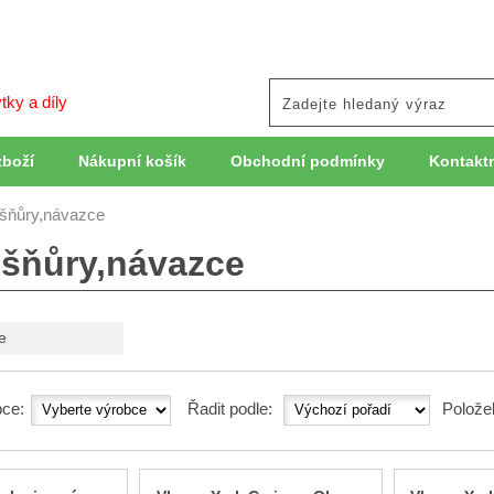
tky a díly
zboží
Nákupní košík
Obchodní podmínky
Kontaktn
,šňůry,návazce
,šňůry,návazce
e
ce:
Řadit podle:
Polože