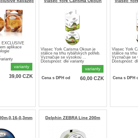
xclusive návazec
Vlasec York Carisma Okoun
Vlasec Yor
RK EXCLUSIVE
em aplikace
Vlasec York Carisma Okoun je
Vlasec York C
ologie
stálice na trhu rybářských potřeb.
stálice na trh
.
Vyznačuje se vysokou ...
Vyznačuje se 
varianty
Dostupnost:
dle varianty
Dostupnost:
dl
varianty
varianty
39,00
CZK
60,00
CZK
Cena s DPH od
Cena s DPH 
00m,0,16-0,3mm
Delphin ZEBRA Line 200m