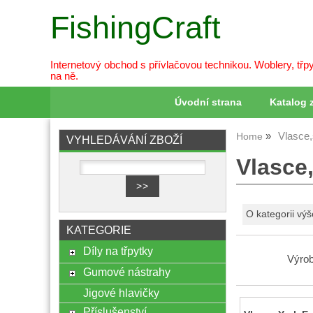
FishingCraft
Internetový obchod s přívlačovou technikou. Woblery, třpy
na ně.
Úvodní strana
Katalog 
Vlasce
Home
VYHLEDÁVÁNÍ ZBOŽÍ
Vlasce
O kategorii výš
KATEGORIE
Díly na třpytky
Výrob
Gumové nástrahy
Jigové hlavičky
Příslušenství