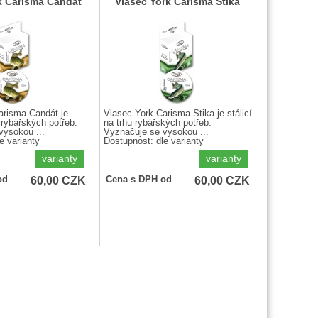
k Carisma Candát
Vlasec York Carisma Štika
arisma Candát je
Vlasec York Carisma Štika je stálicí
u rybářských potřeb.
na trhu rybářských potřeb.
vysokou ...
Vyznačuje se vysokou ...
e varianty
Dostupnost:
dle varianty
varianty
varianty
60,00
CZK
60,00
CZK
od
Cena s DPH od