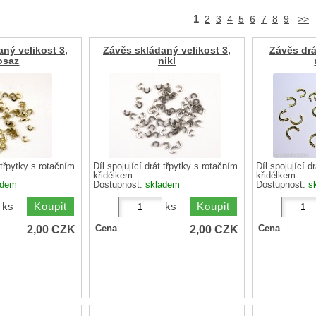
1
2
3
4
5
6
7
8
9
>>
ný velikost 3,
Závěs skládaný velikost 3,
Závěs drá
osaz
nikl
t třpytky s rotačním
Díl spojující drát třpytky s rotačním
Díl spojující d
křidélkem.
křidélkem.
adem
Dostupnost:
skladem
Dostupnost:
s
ks
ks
2,00
CZK
2,00
CZK
Cena
Cena