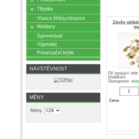
Třpytky
Vlasce,šňůry,návazce
Závěs skláda
Woblery
m
Spinnerbait
Výprodej
Polarizační brýle
NÁVŠTĚVNOST
Díl spojující drá
křidélkem.
Dostupnost:
skl
MĚNY
Cena
Měny