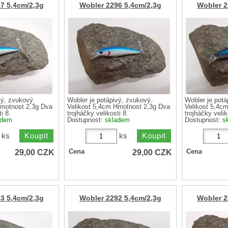
7 5,4cm/2,3g
Wobler 2296 5,4cm/2,3g
Wobler 2
vý, zvukový.
Wobler je potápivý, zvukový.
Wobler je potá
Hmotnost 2,3g Dva
Velikost 5,4cm Hmotnost 2,3g Dva
Velikost 5,4c
i 8.
trojháčky velikosti 8.
trojháčky velik
adem
Dostupnost:
skladem
Dostupnost:
s
ks
ks
29,00
CZK
29,00
CZK
Cena
Cena
3 5,4cm/2,3g
Wobler 2292 5,4cm/2,3g
Wobler 2