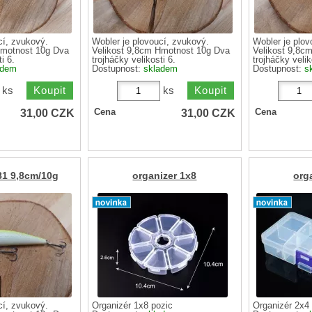
cí, zvukový.
Wobler je plovoucí, zvukový.
Wobler je plov
Hmotnost 10g Dva
Velikost 9,8cm Hmotnost 10g Dva
Velikost 9,8c
i 6.
trojháčky velikosti 6.
trojháčky velik
adem
Dostupnost:
skladem
Dostupnost:
s
ks
ks
31,00
CZK
31,00
CZK
Cena
Cena
81 9,8cm/10g
organizer 1x8
org
cí, zvukový.
Organizér 1x8 pozic
Organizér 2x4