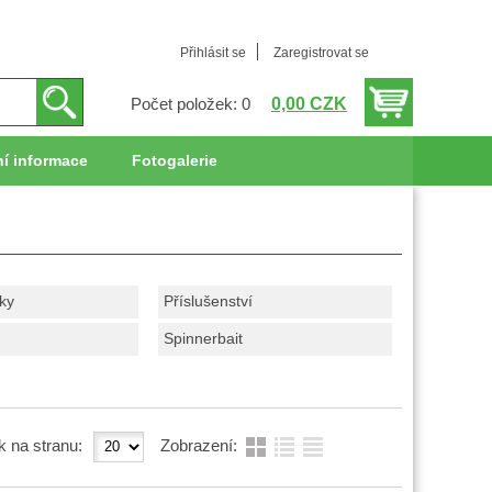
Přihlásit se
Zaregistrovat se
0,00 CZK
Počet položek: 0
í informace
Fotogalerie
čky
Příslušenství
Spinnerbait
k na stranu:
Zobrazení: