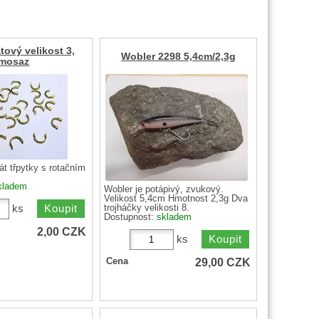
tový velikost 3,
Wobler 2298 5,4cm/2,3g
mosaz
rát třpytky s rotačním
kladem
Wobler je potápivý, zvukový.
Velikost 5,4cm Hmotnost 2,3g Dva
ks
trojháčky velikosti 8.
Dostupnost:
skladem
2,00
CZK
ks
29,00
CZK
Cena