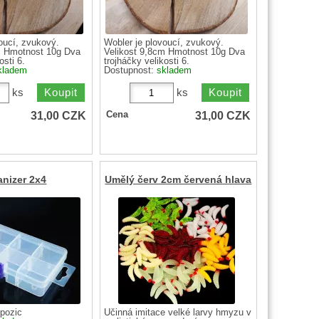
oucí, zvukový.
Wobler je plovoucí, zvukový.
m Hmotnost 10g Dva
Velikost 9,8cm Hmotnost 10g Dva
osti 6.
trojháčky velikosti 6.
kladem
Dostupnost:
skladem
ks
ks
31,00
CZK
31,00
CZK
Cena
anizer 2x4
Umělý červ 2cm červená hlava
 pozic
Účinná imitace velké larvy hmyzu v