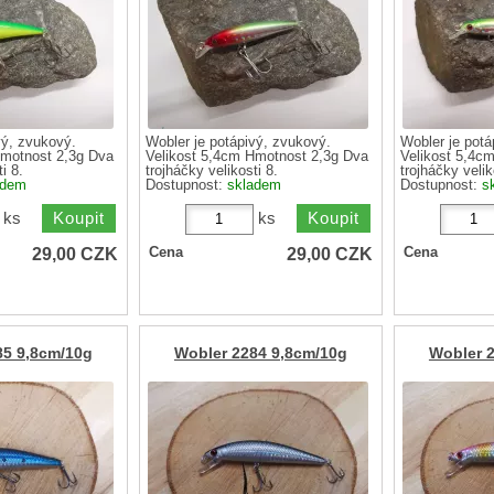
vý, zvukový.
Wobler je potápivý, zvukový.
Wobler je potá
Hmotnost 2,3g Dva
Velikost 5,4cm Hmotnost 2,3g Dva
Velikost 5,4c
i 8.
trojháčky velikosti 8.
trojháčky velik
adem
Dostupnost:
skladem
Dostupnost:
s
ks
ks
29,00
CZK
29,00
CZK
Cena
Cena
85 9,8cm/10g
Wobler 2284 9,8cm/10g
Wobler 