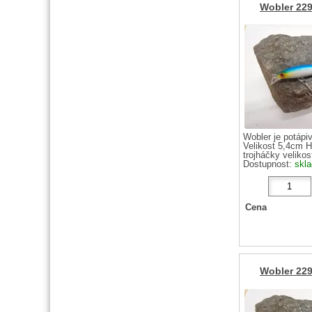
Wobler 229
Wobler je potápi
Velikost 5,4cm 
trojháčky velikost
Dostupnost:
skl
Cena
Wobler 229