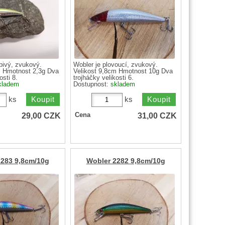
pivý, zvukový.
Wobler je plovoucí, zvukový.
m Hmotnost 2,3g Dva
Velikost 9,8cm Hmotnost 10g Dva
osti 8.
trojháčky velikosti 6.
kladem
Dostupnost:
skladem
ks
ks
29,00
CZK
31,00
CZK
Cena
2283 9,8cm/10g
Wobler 2282 9,8cm/10g