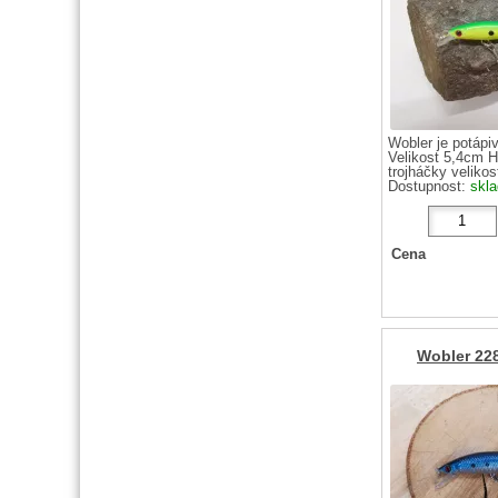
Wobler je potápi
Velikost 5,4cm 
trojháčky velikost
Dostupnost:
skl
Cena
Wobler 22