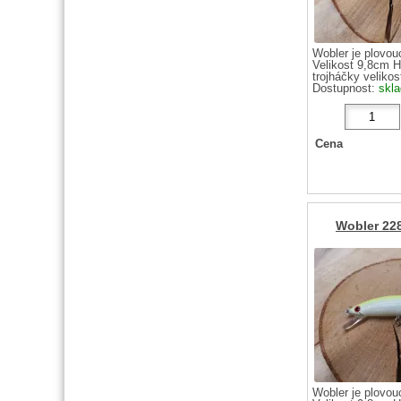
Wobler je plovou
Velikost 9,8cm 
trojháčky velikost
Dostupnost:
skl
Cena
Wobler 22
Wobler je plovou