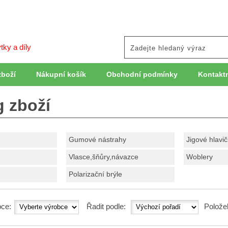
tky a díly
zboží
Nákupní košík
Obchodní podmínky
Kontaktn
g zboží
Gumové nástrahy
Jigové hlavi
Vlasce,šňůry,návazce
Woblery
Polarizační brýle
ce:
Řadit podle:
Polože