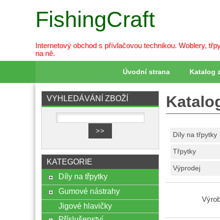
FishingCraft
Internetový obchod s přívlačovou technikou. Woblery, třpy
na ně.
Úvodní strana
Katalog 
Katalo
VYHLEDÁVÁNÍ ZBOŽÍ
Díly na třpytky
Třpytky
KATEGORIE
Výprodej
Díly na třpytky
Gumové nástrahy
Výrob
Jigové hlavičky
Příslušenství