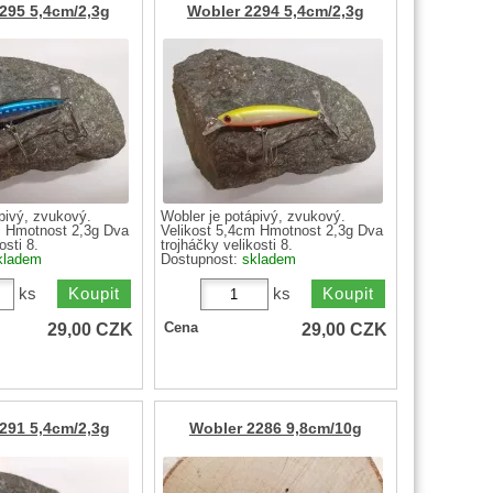
295 5,4cm/2,3g
Wobler 2294 5,4cm/2,3g
pivý, zvukový.
Wobler je potápivý, zvukový.
m Hmotnost 2,3g Dva
Velikost 5,4cm Hmotnost 2,3g Dva
osti 8.
trojháčky velikosti 8.
kladem
Dostupnost:
skladem
ks
ks
29,00
CZK
29,00
CZK
Cena
291 5,4cm/2,3g
Wobler 2286 9,8cm/10g