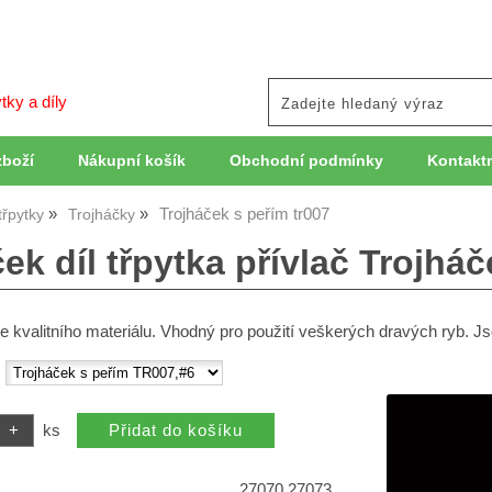
tky a díly
zboží
Nákupní košík
Obchodní podmínky
Kontaktn
Trojháček s peřím tr007
třpytky
Trojháčky
ek díl třpytka přívlač Trojhá
ce kvalitního materiálu. Vhodný pro použití veškerých dravých ryb. J
:
ks
27070 27073