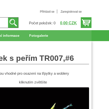
Přihlásit se
Zaregistrovat se
0,00 CZK
Počet položek: 0
í informace
Fotogalerie
ček s peřím TR007,#6
sou vhodné pro osazení na třpytky a woblery
kliknutím zvětšíte