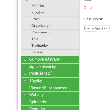
Křidélka
Cena:
Kroužky
Dostupnost:
Lžíce
Organizery
-
Díly na třpytky
T
Příslušenství
Těla
Trojháčky
Závěsy
Gumové nástrahy
Jigové hlavičky
Příslušenství
Třpytky
Vlasce,šňůry,návazce
Woblery
Spinnerbait
Výprodej