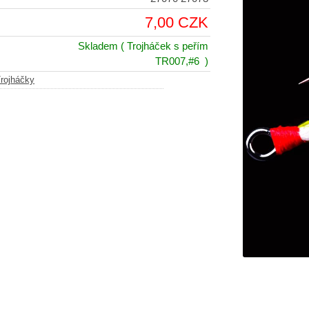
7,00 CZK
Skladem
( Trojháček s peřím
TR007,#6 )
rojháčky