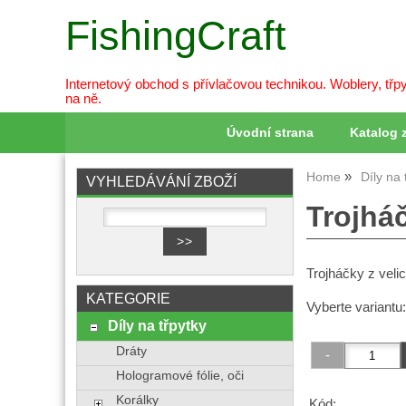
FishingCraft
Internetový obchod s přívlačovou technikou. Woblery, třpy
na ně.
Úvodní strana
Katalog 
Home
Díly na 
VYHLEDÁVÁNÍ ZBOŽÍ
Trojháč
Trojháčky z veli
KATEGORIE
Vyberte variantu
Díly na třpytky
Dráty
Hologramové fólie, oči
Korálky
Kód: