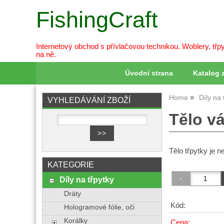
FishingCraft
Internetový obchod s přívlačovou technikou. Woblery, třpy
na ně.
Úvodní strana
Katalog 
Home
Díly na 
VYHLEDÁVÁNÍ ZBOŽÍ
Tělo vá
Tělo třpytky je n
KATEGORIE
Díly na třpytky
Dráty
Kód:
Hologramové fólie, oči
Korálky
Cena: