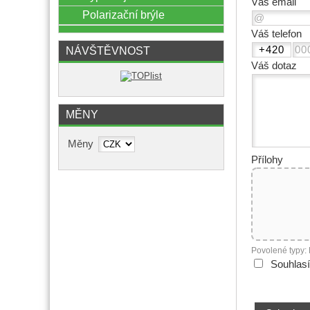
Váš email
Polarizační brýle
Váš telefon
NÁVŠTĚVNOST
Váš dotaz
MĚNY
Měny
Přílohy
Povolené typy:
Souhlas