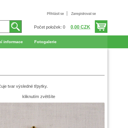
Přihlásit se
Zaregistrovat se
0,00 CZK
Počet položek: 0
í informace
Fotogalerie
čuje tvar výsledné třpytky.
kliknutím zvětšíte