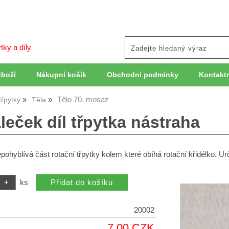
tky a díly
zboží
Nákupní košík
Obchodní podmínky
Kontaktn
Tělo 70, mosaz
třpytky
Těla
leček díl třpytka nástraha
epohyblívá část rotační třpytky kolem které obíhá rotační křidélko. Ur
ks
20002
7,00 CZK