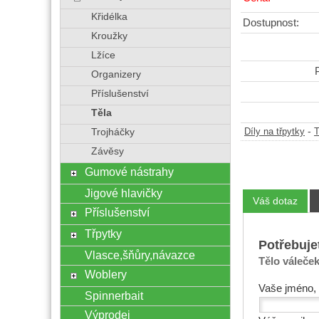
Křidélka
Dostupnost:
Kroužky
Lžíce
Organizery
Příslušenství
Těla
-
Díly na třpytky
T
Trojháčky
Závěsy
Gumové nástrahy
Jigové hlavičky
Váš dotaz
Příslušenství
Třpytky
Potřebuje
Vlasce,šňůry,návazce
Tělo váleček
Woblery
Vaše jméno, 
Spinnerbait
Výprodej