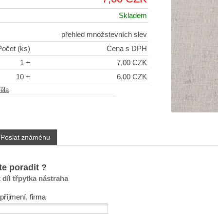
Skladem
přehled množstevních slev
Počet (ks)
Cena s DPH
1 +
7,00 CZK
10 +
6,00 CZK
ěla
Poslat známénu
te poradit ?
 díl třpytka nástraha
příjmení, firma