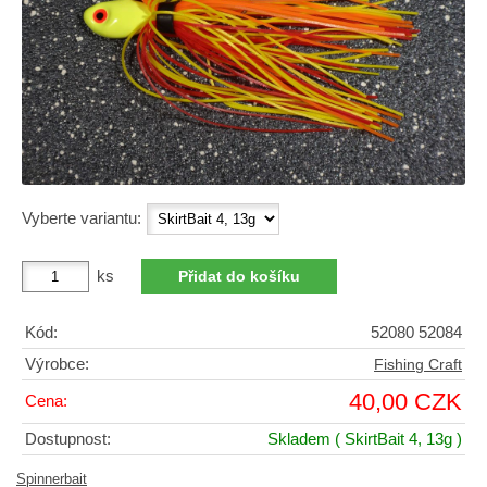
Vyberte variantu:
ks
Kód:
52080 52084
Výrobce:
Fishing Craft
40,00 CZK
Cena:
Dostupnost:
Skladem
( SkirtBait 4, 13g )
Spinnerbait