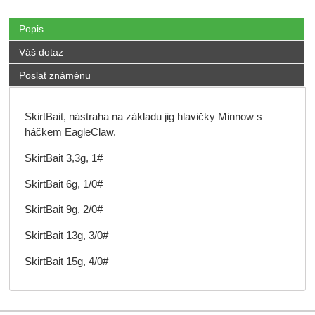
Popis
Váš dotaz
Poslat známénu
SkirtBait, nástraha na základu jig hlavičky Minnow s
háčkem EagleClaw.
SkirtBait 3,3g, 1#
SkirtBait 6g, 1/0#
SkirtBait 9g, 2/0#
SkirtBait 13g, 3/0#
SkirtBait 15g, 4/0#