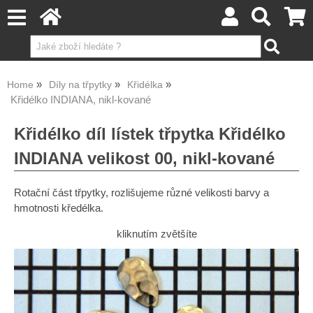
Home
Díly na třpytky
Křidélka
Křidélko INDIANA, nikl-kované
Křidélko díl lístek třpytka Křidélko
INDIANA velikost 00, nikl-kované
Rotační část třpytky, rozlišujeme různé velikosti barvy a
hmotnosti kředélka.
kliknutím zvětšíte