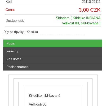
Kód:
21110 21111
3,00 CZK
Cena:
Skladem
( Křidélko INDIANA
Dostupnost:
velikost 00, nikl-kované )
-
Díly na třpytky
Křidélka
Popis
varianty
Váš dotaz
Poslat známénu
Křídélko nikl-kované
Velikosti 00