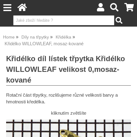
Home
Díly na třpytky
Křidélka
Křidélko WILLOWLEAF, mosaz-kované
Křidélko díl lístek třpytka Křidélko
WILLOWLEAF velikost 0,mosaz-
kované
Rotační část třpytky, rozlišujeme různé velikosti barvy a
hmotnosti kředélka.
kliknutím zvětšíte