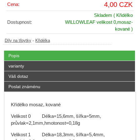
4,00 CZK
Cena:
Skladem
( Křidélko
Dostupnost:
WILLOWLEAF velikost 0,mosaz-
kované )
-
Díly na třpytky
Křidélka
Popis
varianty
Váš dotaz
Poslat známénu
Křídélko mosaz, kované
Velikost 0 Délka=15,6mm, šířka=5mm,
průvlak=2,1mm,hmotonost=0,18g
Velikost 1 Délka=18,3mm, šířka=5,4mm,