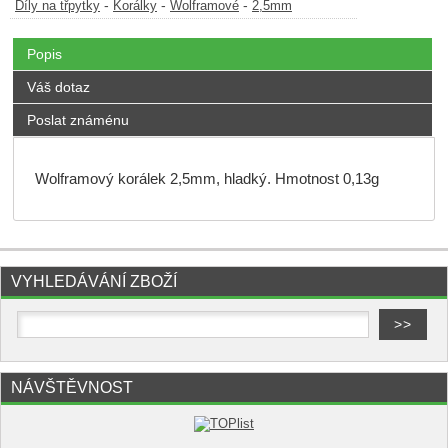
-
-
-
Díly na třpytky
Korálky
Wolframové
2,5mm
Popis
Váš dotaz
Poslat známénu
Wolframový korálek 2,5mm, hladký. Hmotnost 0,13g
VYHLEDÁVÁNÍ ZBOŽÍ
NÁVŠTĚVNOST