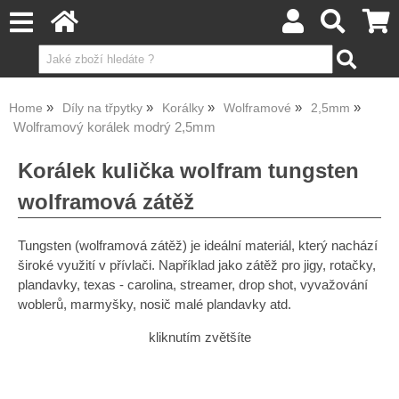
Home
Díly na třpytky
Korálky
Wolframové
2,5mm
Wolframový korálek modrý 2,5mm
Korálek kulička wolfram tungsten
wolframová zátěž
Tungsten (wolframová zátěž) je ideální materiál, který nachází
široké využití v přívlači. Například jako zátěž pro jigy, rotačky,
plandavky, texas - carolina, streamer, drop shot, vyvažování
woblerů, marmyšky, nosič malé plandavky atd.
kliknutím zvětšíte