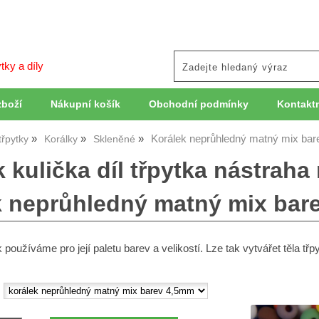
tky a díly
zboží
Nákupní košík
Obchodní podmínky
Kontaktn
Korálek neprůhledný matný mix b
třpytky
Korálky
Skleněné
 kulička díl třpytka nástrah
k neprůhledný matný mix bar
 používáme pro její paletu barev a velikostí. Lze tak vytvářet těla t
: