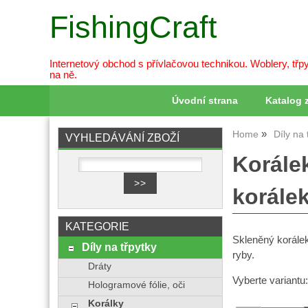
FishingCraft
Internetový obchod s přívlačovou technikou. Woblery, třpy
na ně.
Úvodní strana
Katalog 
Home
Díly na 
VYHLEDÁVÁNÍ ZBOŽÍ
Korálek
korále
KATEGORIE
Skleněný korálek
Díly na třpytky
ryby.
Dráty
Vyberte variantu
Hologramové fólie, oči
Korálky