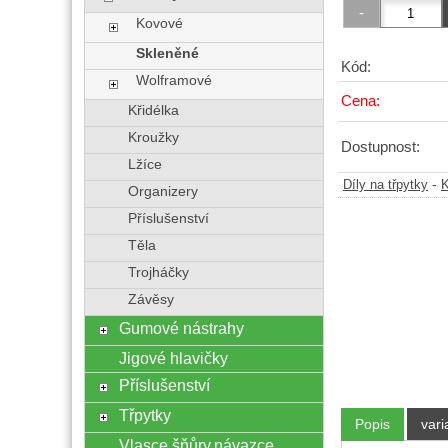
Kovové
Skleněné
Kód:
Wolframové
Cena:
Křidélka
Kroužky
Dostupnost:
Lžíce
-
Díly na třpytky
K
Organizery
Příslušenství
Těla
Trojháčky
Závěsy
Gumové nástrahy
Jigové hlavičky
Příslušenství
Třpytky
Popis
vari
Vlasce,šňůry,návazce