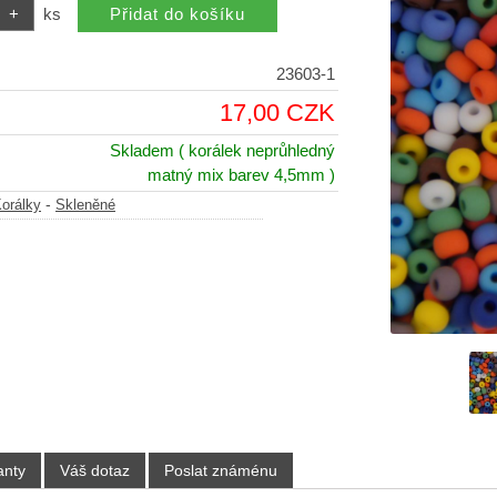
ks
23603-1
17,00 CZK
Skladem
( korálek neprůhledný
matný mix barev 4,5mm )
-
orálky
Skleněné
anty
Váš dotaz
Poslat známénu