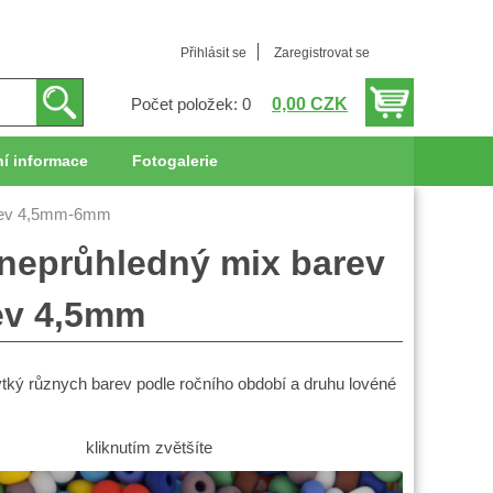
Přihlásit se
Zaregistrovat se
0,00 CZK
Počet položek: 0
í informace
Fotogalerie
arev 4,5mm-6mm
a neprůhledný mix barev
ev 4,5mm
řpytký různych barev podle ročního období a druhu lovéné
kliknutím zvětšíte