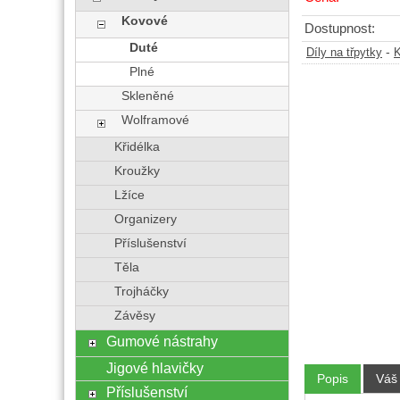
Kovové
Dostupnost:
Duté
-
Díly na třpytky
K
Plné
Skleněné
Wolframové
Křidélka
Kroužky
Lžíce
Organizery
Příslušenství
Těla
Trojháčky
Závěsy
Gumové nástrahy
Jigové hlavičky
Popis
Váš
Příslušenství