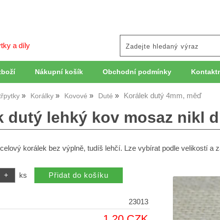
tky a díly
zboží
Nákupní košík
Obchodní podmínky
Kontaktn
Korálek dutý 4mm, měď
třpytky
Korálky
Kovové
Duté
 dutý lehký kov mosaz nikl dí
celový korálek bez výplně, tudíš lehčí. Lze vybírat podle velikostí a 
ks
23013
1,20 CZK