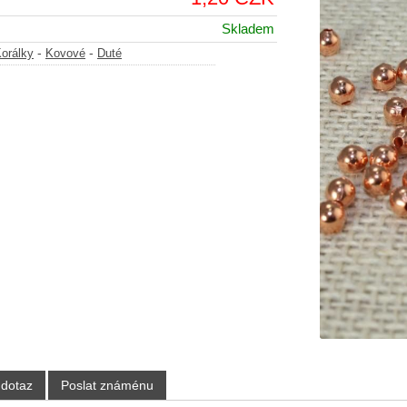
Skladem
-
-
orálky
Kovové
Duté
 dotaz
Poslat známénu