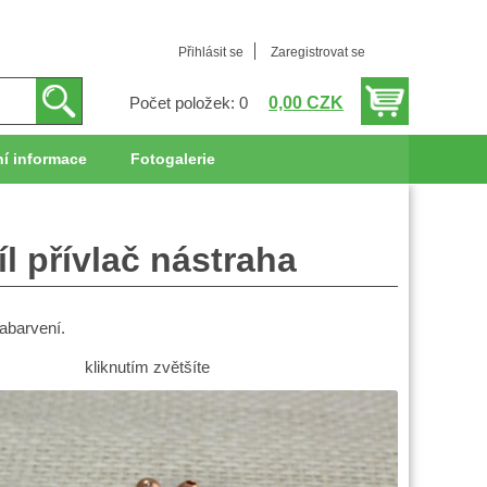
Přihlásit se
Zaregistrovat se
0,00 CZK
Počet položek: 0
í informace
Fotogalerie
l přívlač nástraha
zabarvení.
kliknutím zvětšíte