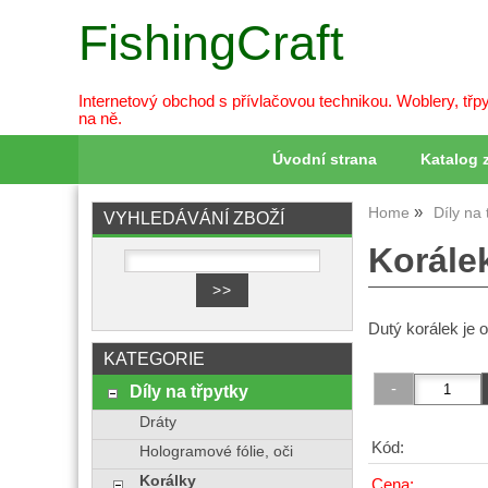
FishingCraft
Internetový obchod s přívlačovou technikou. Woblery, třpy
na ně.
Úvodní strana
Katalog 
Home
Díly na 
VYHLEDÁVÁNÍ ZBOŽÍ
Korálek
Dutý korálek je o
KATEGORIE
Díly na třpytky
Dráty
Kód:
Hologramové fólie, oči
Korálky
Cena: