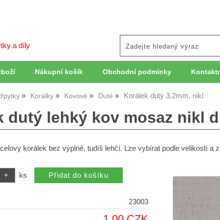
tky a díly
zboží
Nákupní košík
Obchodní podmínky
Kontaktn
Korálek dutý 3,2mm, nikl
třpytky
Korálky
Kovové
Duté
 dutý lehký kov mosaz nikl dí
celový korálek bez výplně, tudíš lehčí. Lze vybírat podle velikostí a 
ks
23003
1,00 CZK