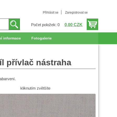
Přihlásit se
Zaregistrovat se
0,00 CZK
Počet položek: 0
í informace
Fotogalerie
l přívlač nástraha
zabarvení.
kliknutím zvětšíte