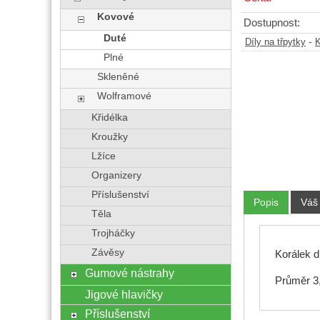
Kovové
Dostupnost:
Duté
-
Díly na třpytky
K
Plné
Skleněné
Wolframové
Křidélka
Kroužky
Lžíce
Organizery
Příslušenství
Popis
Váš
Těla
Trojháčky
Závěsy
Korálek du
Gumové nástrahy
Průměr 3
Jigové hlavičky
Příslušenství