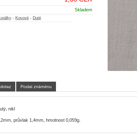
Skladem
-
-
orálky
Kovové
Duté
 dotaz
Poslat známénu
tý, nikl
,2mm, průvlak 1,4mm, hmotnost 0,059g.