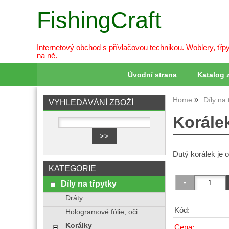
FishingCraft
Internetový obchod s přívlačovou technikou. Woblery, třpy
na ně.
Úvodní strana
Katalog 
Home
Díly na 
VYHLEDÁVÁNÍ ZBOŽÍ
Korálek
Dutý korálek je o
KATEGORIE
Díly na třpytky
Dráty
Kód:
Hologramové fólie, oči
Korálky
Cena: